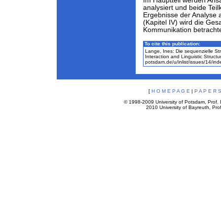
Im Hauptteil werden Ansa
analysiert und beide Tei
Ergebnisse der Analyse ab
(Kapitel IV) wird die Ge
Kommunikation betrachte
To cite this publication:
Lange, Ines: Die sequenzielle St
Interaction and Linguistic Struc
potsdam.de/u/inlist/issues/14/in
[
H O M E P A G E
|
P A P E R S
© 1998-2009 University of Potsdam, Prof. D
2010 University of Bayreuth, Prof