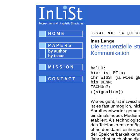
H O M E
I S S U E N O . 1 4 [ D E C 
Ines Lange
P A P E R S
Die sequenzielle St
by author
Kommunikation
by issue
M I S S I O N
halLO;
hier ist RIta;
ihr WISST ja wies g
C O N T A C T
bis DENN;
TSCHÜüß;
((signalton))
Wie es geht, ist inzwisch
ist es fast unmöglich, ni
Anrufbeantworter gemach
einstmals neues Medium 
etabliert. Als technolog
des Telefonierens ermög
ohne den damit einherge
der Speicherbarkeit kan
Jahrzehnt auch ohne die 