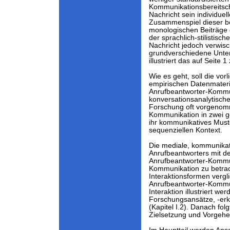
Kommunikationsbereitschaf
Nachricht sein individue
Zusammenspiel dieser be
monologischen Beiträge e
der sprachlich-stilistis
Nachricht jedoch verwis
grundverschiedene Unter
illustriert das auf Seite 
Wie es geht, soll die vor
empirischen Datenmateria
Anrufbeantworter-Kommu
konversationsanalytische
Forschung oft vorgenom
Kommunikation in zwei g
ihr kommunikatives Mus
sequenziellen Kontext.
Die mediale, kommunikat
Anrufbeantworters mit d
Anrufbeantworter-Kommun
Kommunikation zu betrac
Interaktionsformen verg
Anrufbeantworter-Kommu
Interaktion illustriert wer
Forschungsansätze, -erk
(Kapitel I.2). Danach fo
Zielsetzung und Vorgehens